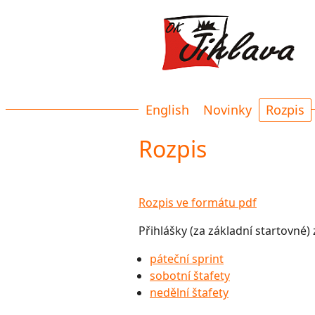
8. - 10
English
Novinky
Rozpis
Rozpis
Rozpis ve formátu pdf
Přihlášky (za základní startovné)
páteční sprint
sobotní štafety
nedělní štafety